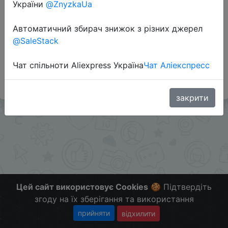
України
@ZnyzkaUa
Автоматичний збирач знижок з різних джерел
Додаткова інформація відсутня.
@SaleStack
Слідкуйте за знижками на мобільному, в телеграм
каналі:
Чат спільноти Aliexpress Україна
Чат Аліекспресс
ZnyzhkaUA
закрити
Цей сайт використовує Cookies
🍪 Підтвердіть
згоду на їх зберігання та використання
прийняти
відхилити