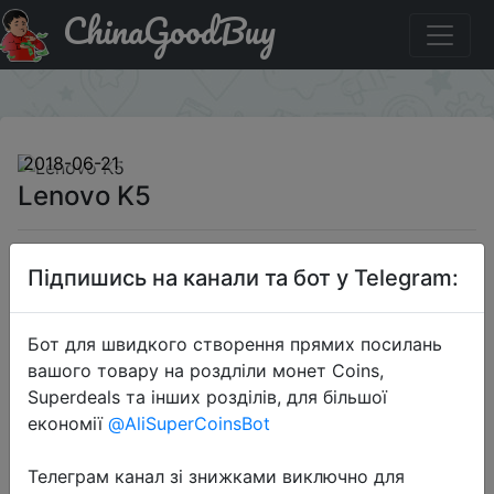
ChinaGoodBuy
Знижка на Lenovo K5
×
2018-06-21
Lenovo K5
$149.99
Підпишись на канали та бот у Telegram:
Бот для швидкого створення прямих посилань
Sale
вашого товару на роздліли монет Coins,
Superdeals та інших розділів, для більшої
економії
@AliSuperCoinsBot
Перейти до магазину
Телеграм канал зі знижками виключно для