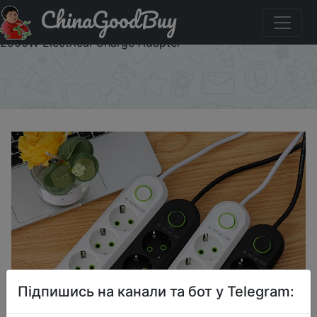
ChinaGoodBuy
Придбати EU Plug Power Strip with 3 USB Ports
Extension Cord Socket Network Filter Round Pin AC Outlet
2500W Electrical Charge Adapter
×
Підпишись на канали та бот у Telegram: