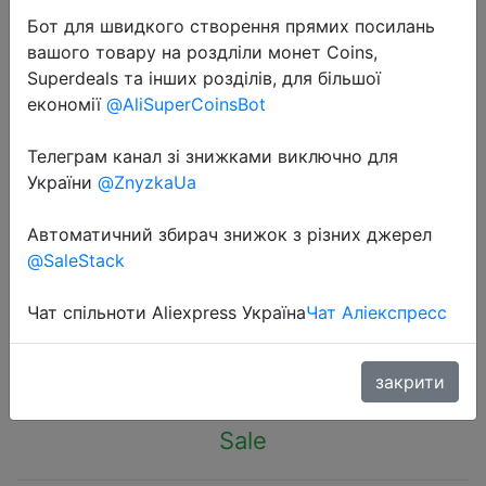
Бот для швидкого створення прямих посилань
вашого товару на роздліли монет Coins,
Superdeals та інших розділів, для більшої
економії
@AliSuperCoinsBot
2023-11-17
Телеграм канал зі знижками виключно для
EU Plug Power Strip with 3 USB
України
@ZnyzkaUa
Ports Extension Cord Socket
Автоматичний збирач знижок з різних джерел
Network Filter Round Pin AC Outlet
@SaleStack
2500W Electrical Charge Adapter
Чат спільноти Aliexpress Україна
Чат Аліекспресс
$7.4
закрити
Sale