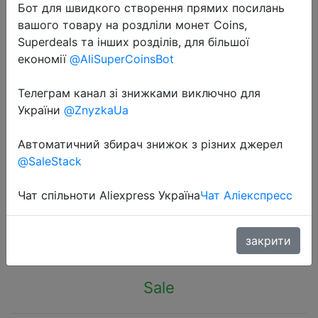
Бот для швидкого створення прямих посилань
вашого товару на роздліли монет Coins,
Superdeals та інших розділів, для більшої
економії
@AliSuperCoinsBot
Телеграм канал зі знижками виключно для
2023-11-14
України
@ZnyzkaUa
Xiaomi Redmi Ax3000 Router
Gigabit Amplifier Wifi 6 Signal
Автоматичний збирач знижок з різних джерел
Booster Repeater Extend Nord Vpn
@SaleStack
Mesh System 5GHz For Home Office
Чат спільноти Aliexpress Україна
Чат Аліекспресс
$28.4
закрити
Sale