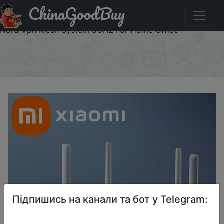
ChinaGoodBuy
Придбати по знижці Xiaomi Redmi Ax3000 Router
Gigabit Amplifier Wifi 6 Signal Booster Repeater Extend
Nord Vpn Mesh System 5GHz For Home Office
×
Підпишись на канали та бот у Telegram: