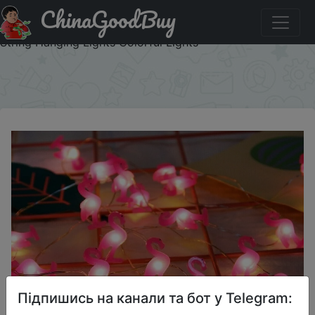
ChinaGoodBuy
Придбати по акціи LED String Light Lamingo Pineapple
Stars Watermelon Pineapple Bedroom Decoration Lights
String Hanging Lights Colorful Lights
×
Підпишись на канали та бот у Telegram: