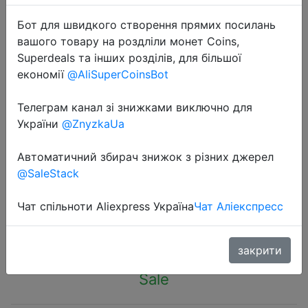
Бот для швидкого створення прямих посилань
вашого товару на роздліли монет Coins,
Superdeals та інших розділів, для більшої
економії
@AliSuperCoinsBot
2023-11-14
Телеграм канал зі знижками виключно для
LED String Light Lamingo Pineapple
України
@ZnyzkaUa
Stars Watermelon Pineapple
Bedroom Decoration Lights String
Автоматичний збирач знижок з різних джерел
Hanging Lights Colorful Lights
@SaleStack
Чат спільноти Aliexpress Україна
Чат Аліекспресс
$1.08
закрити
Sale