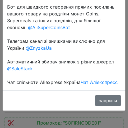
Бот для швидкого створення прямих посилань
вашого товару на роздліли монет Coins,
Superdeals та інших розділів, для більшої
економії
@AliSuperCoinsBot
Телеграм канал зі знижками виключно для
2023-11-13
України
@ZnyzkaUa
SOFIRN HS41 Headlamp 4000lm
21700 USB C Rechargeable with
Автоматичний збирач знижок з різних джерел
@SaleStack
Power Bank Flashlight SST20 LED
Torch Indicator with Magnetic Tail
Чат спільноти Aliexpress Україна
Чат Аліекспресс
$21.58
закрити
Промокод:
"SOFIRNCODE01"