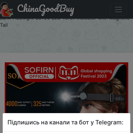
ChinaGoodBuy
Промокод на знижку SOFIRNCODE01 SOFIRN HS41
Headlamp 4000lm 21700 USB C Rechargeable with Power
Bank Flashlight SST20 LED Torch Indicator with Magnetic
Tail
×
Підпишись на канали та бот у Telegram: