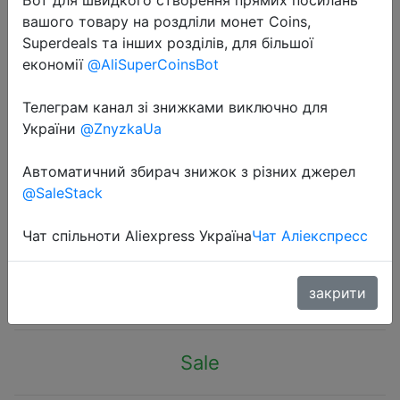
вашого товару на роздліли монет Coins,
Superdeals та інших розділів, для більшої
економії
@AliSuperCoinsBot
Телеграм канал зі знижками виключно для
2023-11-13
України
@ZnyzkaUa
Boxing Speed Ball Head-mounted
PU Punch ball MMA Sanda Training
Автоматичний збирач знижок з різних джерел
@SaleStack
Hand Eye Reaction Home Sandbag
Fitness Boxing Equipment
Чат спільноти Aliexpress Україна
Чат Аліекспресс
$1.49
закрити
Sale