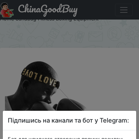
ChinaGoodBuy
Купити на розпродажі Boxing Speed Ball Head-mounted
PU Punch ball MMA Sanda Training Hand Eye Reaction
Home Sandbag Fitness Boxing Equipment
×
Підпишись на канали та бот у Telegram:
Бот для швидкого створення прямих посилань