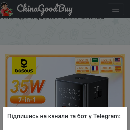
ChinaGoodBuy
Придбати по знижці RU1135W Baseus 35W Fast Charging
Digital Power Strip 7-in-1 Charging Station 4000W Rated
Power Digital Display For iPhone 15 14 Pro Max
×
Підпишись на канали та бот у Telegram: