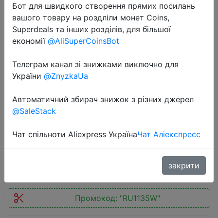
Бот для швидкого створення прямих посилань
вашого товару на роздліли монет Coins,
Superdeals та інших розділів, для більшої
економії
@AliSuperCoinsBot
Телеграм канал зі знижками виключно для
2023-11-11
України
@ZnyzkaUa
Baseus 35W Fast Charging Digital
Power Strip 7-in-1 Charging Station
Автоматичний збирач знижок з різних джерел
4000W Rated Power Digital Display
@SaleStack
For iPhone 15 14 Pro Max
Чат спільноти Aliexpress Україна
Чат Аліекспресс
$22.59
закрити
Промокод:
"RU1135W"