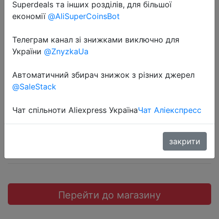
Superdeals та інших розділів, для більшої
економії
@AliSuperCoinsBot
Телеграм канал зі знижками виключно для
України
@ZnyzkaUa
2019-02-18
Simple Love Shape Wool-like Carpet
Автоматичний збирач знижок з різних джерел
@SaleStack
$1.99
Чат спільноти Aliexpress Україна
Чат Аліекспресс
закрити
Промокод:
"ZDHF15"
Перейти до магазину