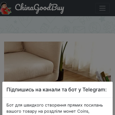
ChinaGoodBuy
Придбати по знижці ZDHF15 Simple Love Shape Wool-
like Carpet
×
Підпишись на канали та бот у Telegram:
Бот для швидкого створення прямих посилань
вашого товару на роздліли монет Coins,