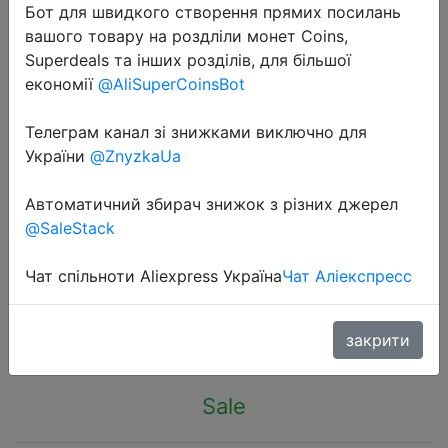
Бот для швидкого створення прямих посилань
вашого товару на роздліли монет Coins,
Superdeals та інших розділів, для більшої
економії
@AliSuperCoinsBot
Телеграм канал зі знижками виключно для
2023-11-11
України
@ZnyzkaUa
BSIDE Non-Contact Voltage
Detector Tester Indicator Profession
Автоматичний збирач знижок з різних джерел
Smart Test Pencil Live/phase Wire
@SaleStack
Breakpoint NCV Continuity Meter
Чат спільноти Aliexpress Україна
Чат Аліекспресс
$7.94
закрити
Sale