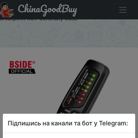
ChinaGoodBuy
Придбати BSIDE Non-Contact Voltage Detector Tester
Indicator Profession Smart Test Pencil Live/phase Wire
Breakpoint NCV Continuity Meter
×
Підпишись на канали та бот у Telegram: