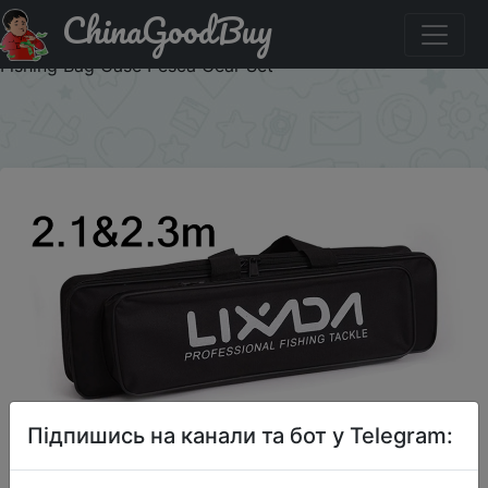
ChinaGoodBuy
Акція на Lixada 2.1m 2.3 m Telescopic Fishing Rod Reel
Combo Full Kit Carbon Fiber Rod Pole Spinning Reel
Fishing Bag Case Pesca Gear Set
×
Підпишись на канали та бот у Telegram: