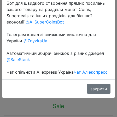
Бот для швидкого створення прямих посилань
вашого товару на роздліли монет Coins,
Superdeals та інших розділів, для більшої
економії
@AliSuperCoinsBot
Телеграм канал зі знижками виключно для
2023-11-10
України
@ZnyzkaUa
Lixada 2.1m 2.3 m Telescopic
Fishing Rod Reel Combo Full Kit
Автоматичний збирач знижок з різних джерел
Carbon Fiber Rod Pole Spinning Reel
@SaleStack
Fishing Bag Case Pesca Gear Set
Чат спільноти Aliexpress Україна
Чат Аліекспресс
$21.3
закрити
Sale