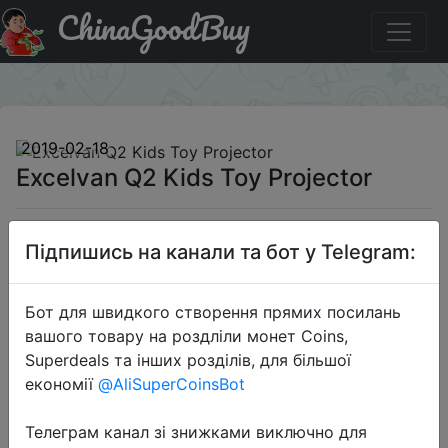
ChinaGoodBuy
Придбати Excelvan Q2 Kids Toy Projector
×
2019-02-18
Excelvan Q2 Kids Toy Projector
$55.99
Підпишись на канали та бот у Telegram:
Бот для швидкого створення прямих посилань
Sale
вашого товару на роздліли монет Coins,
Superdeals та інших розділів, для більшої
економії
@AliSuperCoinsBot
Перейти до магазину
Телеграм канал зі знижками виключно для