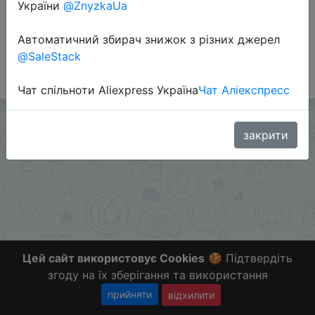
України
@ZnyzkaUa
Автоматичний збирач знижок з різних джерел
#Gearbest
@SaleStack
Больше скидок в телеграмм
t.me/ChinaGoodBuy
Чат спільноти Aliexpress Україна
Чат Аліекспресс
закрити
Цей сайт використовує Cookies
🍪 Підтвердіть
згоду на їх зберігання та використання
прийняти
відхилити