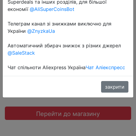
Superdeals та інших розділів, для більшої
економії
@AliSuperCoinsBot
Телеграм канал зі знижками виключно для
2023-11-10
України
@ZnyzkaUa
UGREEN GaN 35W Fast Charger
Автоматичний збирач знижок з різних джерел
@SaleStack
$16.99
Чат спільноти Aliexpress Україна
Чат Аліекспресс
Sale
закрити
Перейти до магазину