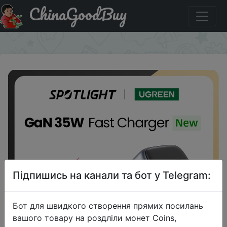
ChinaGoodBuy
Придбати по знижці UGREEN GaN 35W Fast Charger
×
Підпишись на канали та бот у Telegram:
Бот для швидкого створення прямих посилань
вашого товару на роздліли монет Coins,