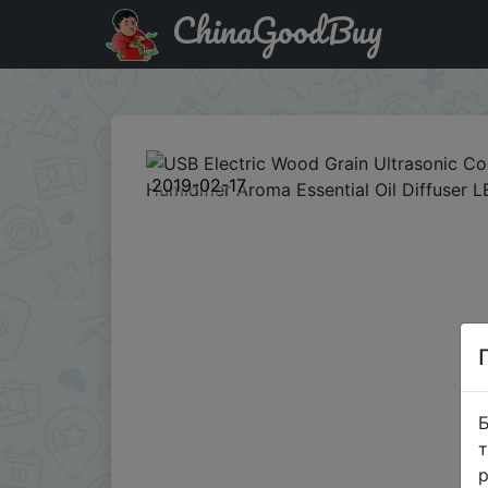
ChinaGoodBuy
Придбати по акціи USB Electric Wood Grain Ultrasonic Cool
2019-02-17
Б
т
р