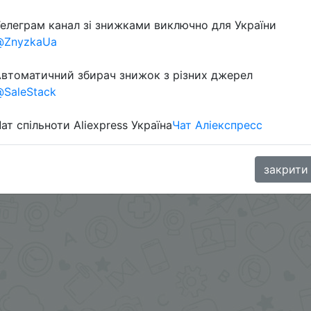
елеграм канал зі знижками виключно для України
@ZnyzkaUa
в телеграм каналі:
втоматичний збирач знижок з різних джерел
SaleStack
ат спільноти Aliexpress Україна
Чат Аліекспресс
закрити