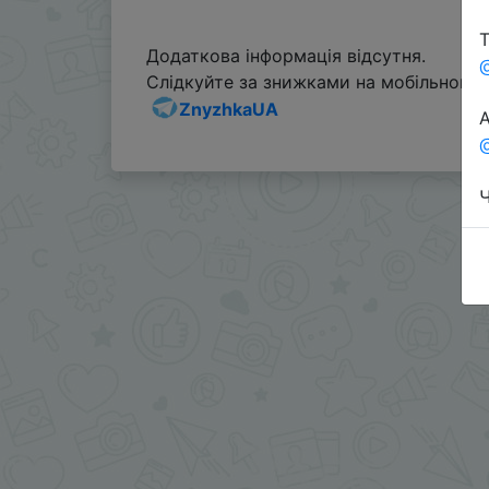
Т
Додаткова інформація відсутня.
Слідкуйте за знижками на мобільному, 
ZnyzhkaUA
А
@
Ч