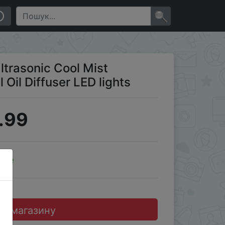
×
ltrasonic Cool Mist
 Oil Diffuser LED lights
.99
ale
до магазину