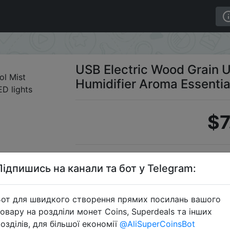
 Mist Humidifier Aroma Essential Oil Diffuser LED lights
USB Electric Wood Grain U
Humidifier Aroma Essential
$7
S
Підпишись на канали та бот у Telegram:
от для швидкого створення прямих посилань вашого
овару на роздліли монет Coins, Superdeals та інших
Перейти 
озділів, для більшої економії
@AliSuperCoinsBot