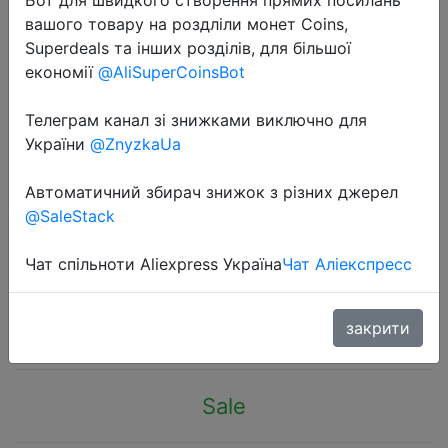
вашого товару на роздліли монет Coins,
Superdeals та інших розділів, для більшої
економії
@AliSuperCoinsBot
Телеграм канал зі знижками виключно для
2023-11-04
України
@ZnyzkaUa
2023 New Original Lenovo XT62
TWS Earphones Wireless Bluetooth
Автоматичний збирач знижок з різних джерел
@SaleStack
5.3 HiFi Sport Noise Reduction
Headphones Touch Control Earbuds
Чат спільноти Aliexpress Україна
Чат Аліекспресс
$5.05
закрити
Sale