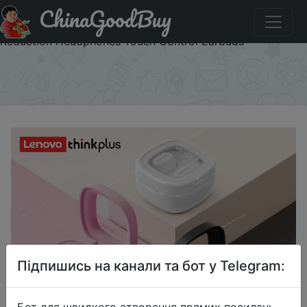
ChinaGoodBuy
Придбати 2023 New Original Lenovo XT62 TWS
Earphones Wireless Bluetooth 5.3 HiFi Sport Noise
Reduction Headphones Touch Control Earbuds
×
Підпишись на канали та бот у Telegram:
Бот для швидкого створення прямих посилань