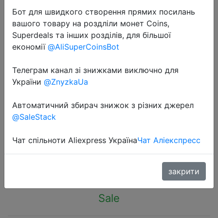
Бот для швидкого створення прямих посилань
вашого товару на роздліли монет Coins,
Superdeals та інших розділів, для більшої
економії
@AliSuperCoinsBot
2023-11-03
Телеграм канал зі знижками виключно для
Oukitel OT5 Tablet 12" FHD+
України
@ZnyzkaUa
12GB+256GB 11000mAh Android 13
Автоматичний збирач знижок з різних джерел
Tablets 16MP Camera MTK Helio
@SaleStack
G99 Tablet Pad
Чат спільноти Aliexpress Україна
Чат Аліекспресс
$179.99
закрити
Sale