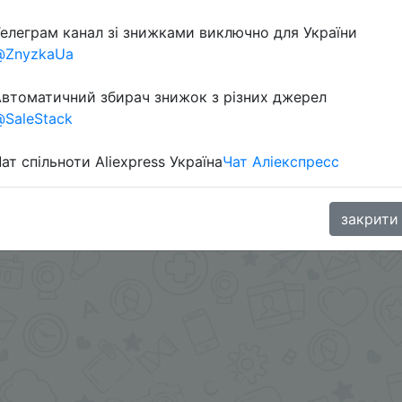
елеграм канал зі знижками виключно для України
@ZnyzkaUa
втоматичний збирач знижок з різних джерел
SaleStack
ат спільноти Aliexpress Україна
Чат Аліекспресс
.me/%2B8jHVizJO6XY3M2Qy
закрити