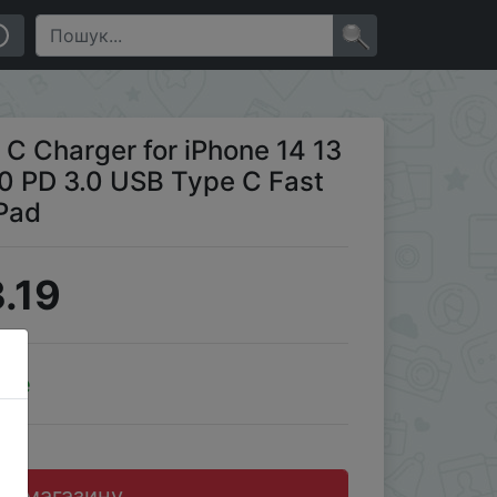
 Type C Fast Charging for Xiaomi pocoiPad
×
 Charger for iPhone 14 13
.0 PD 3.0 USB Type C Fast
iPad
.19
ale
до магазину