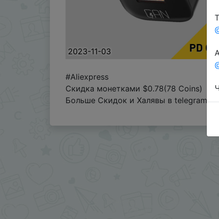
Т
2023-11-03
А
@
#Aliexpress
Ч
Скидка монетками $0.78(78 Coins)
Больше Скидок и Халявы в telegram
t