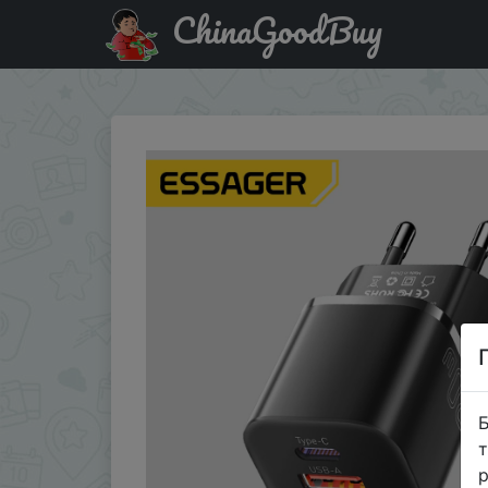
ChinaGoodBuy
Купити на розпродажі Essager 20W GaN PD USB C Charger 
Б
т
р