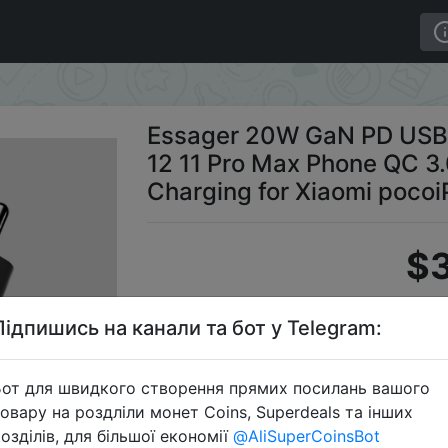
for iPhone 14 13 12 11 Pro Max Phone QC 3.0 PD 3.0 USB
Essager 20W GaN PD USB C
12 11 Pro Max Phone QC 3
Charging for Xiaomi poco
$3
Підпишись на канали та бот у Telegram:
S
от для швидкого створення прямих посилань вашого
овару на роздліли монет Coins, Superdeals та інших
озділів, для більшої економії
@AliSuperCoinsBot
Перейти 