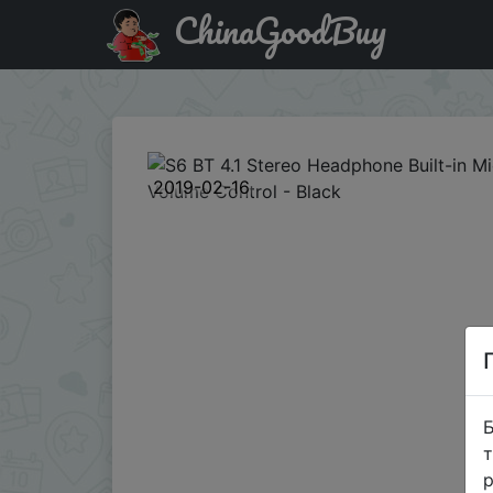
ChinaGoodBuy
Паридбати з промокодом S6BTHP S6 BT 4.1 Stereo Headph
2019-02-16
Б
т
р