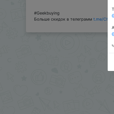
Т
#Geekbuying
Больше скидок в телеграмм
t.me/Chin
А
@
Ч