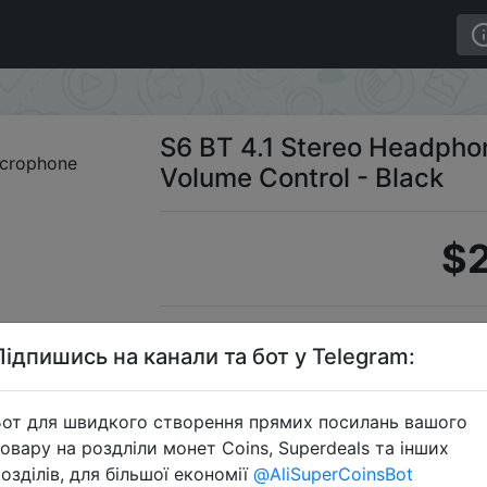
one Built-in Microphone Volume Control - Black
S6 BT 4.1 Stereo Headphon
Volume Control - Black
$2
Промо
Підпишись на канали та бот у Telegram:
от для швидкого створення прямих посилань вашого
овару на роздліли монет Coins, Superdeals та інших
Перейти 
озділів, для більшої економії
@AliSuperCoinsBot