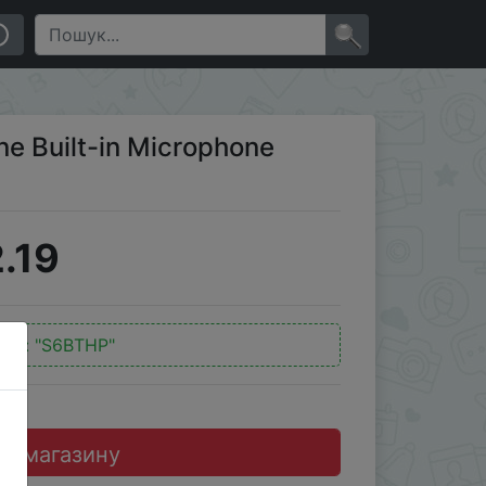
×
e Built-in Microphone
.19
код:
"S6BTHP"
до магазину