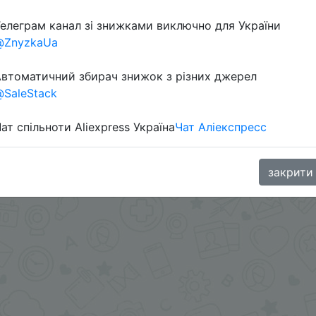
елеграм канал зі знижками виключно для України
@ZnyzkaUa
aGoodBuy
втоматичний збирач знижок з різних джерел
SaleStack
ат спільноти Aliexpress Україна
Чат Аліекспресс
закрити