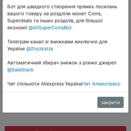
Бот для швидкого створення прямих посилань
вашого товару на роздліли монет Coins,
Superdeals та інших розділів, для більшої
економії
@AliSuperCoinsBot
2023-11-01
Tanix W2 2/16GB Smart TV Box
Телеграм канал зі знижками виключно для
України
@ZnyzkaUa
Hdmi Interface Highdefinition TV
Settop Box
Автоматичний збирач знижок з різних джерел
@SaleStack
$16.02
Чат спільноти Aliexpress Україна
Чат Аліекспресс
закрити
Sale