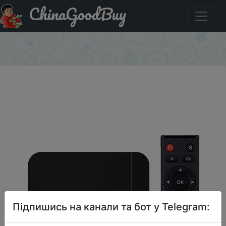
ChinaGoodBuy
Знижка на Tanix W2 2/16GB Smart TV Box Hdmi Interface
Highdefinition TV Settop Box
×
Підпишись на канали та бот у Telegram: