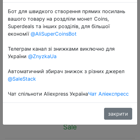
Бот для швидкого створення прямих посилань
вашого товару на роздліли монет Coins,
Superdeals та інших розділів, для більшої
економії
@AliSuperCoinsBot
2023-10-31
Телеграм канал зі знижками виключно для
New Mechanical Fingertip Spinner
України
@ZnyzkaUa
DIY Deformable Stress Relief
Transformable Creative Gyro Toy for
Автоматичний збирач знижок з різних джерел
Kids Fingertip Spin
@SaleStack
Чат спільноти Aliexpress Україна
Чат Аліекспресс
$1.05
закрити
Sale