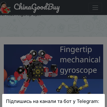
ChinaGoodBuy
Придбати по акціи New Mechanical Fingertip Spinner DIY
Deformable Stress Relief Transformable Creative Gyro Toy
for Kids Fingertip Spin
×
Підпишись на канали та бот у Telegram: