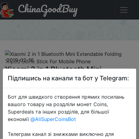
ChinaGoodBuy
Код на знижку 3ccd61 Xiaomi 2 in 1 Bluetooth Mini
Extendable Folding Tripod Selfie Stick For Mobile Phone
×
2019-02-16
Xiaomi 2 in 1 Bluetooth Mini
Extendable Folding Tripod Selfie
Підпишись на канали та бот у Telegram:
Stick For Mobile Phone
Бот для швидкого створення прямих посилань
вашого товару на роздліли монет Coins,
$13.99
Superdeals та інших розділів, для більшої
економії
@AliSuperCoinsBot
Телеграм канал зі знижками виключно для
Промокод:
"3ccd61"