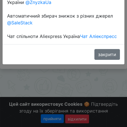
України
@ZnyzkaUa
Автоматичний збирач знижок з різних джерел
@SaleStack
Перейти до магазину
Чат спільноти Aliexpress Україна
Чат Аліекспресс
#Banggood
Больше скидок в телеграмм
t.me/ChinaGoodBuy
закрити
Цей сайт використовує Cookies
🍪 Підтвердіть
згоду на їх зберігання та використання
прийняти
відхилити