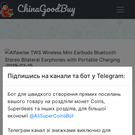
ChinaGoodBuy
Придбати Alfawise TWS Wireless Mini Earbuds Bluetooth
Stereo Bilateral Earphones with Portable Charging Dock
×
2019-02-15
Alfawise TWS Wireless Mini
Підпишись на канали та бот у Telegram:
Earbuds Bluetooth Stereo Bilateral
Earphones with Portable Charging
Бот для швидкого створення прямих посилань
Dock
вашого товару на роздліли монет Coins,
Superdeals та інших розділів, для більшої
економії
@AliSuperCoinsBot
$28.99
Телеграм канал зі знижками виключно для