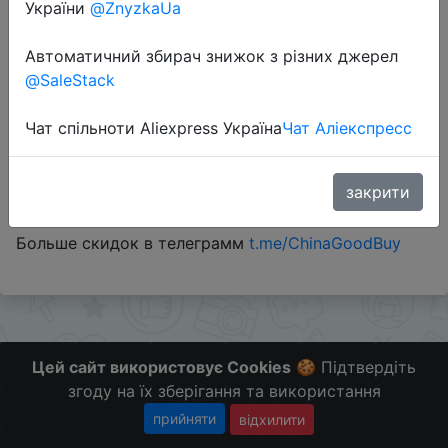
України
@ZnyzkaUa
Email Price
Автоматичний збирач знижок з різних джерел
@SaleStack
Чат спільноти Aliexpress Україна
Чат Аліекспресс
Перейти до магазину
закрити
#Gearbest
Больше скидок в телеграмм
t.me/ChinaGoodBuy
Цей сайт використовує Cookies
🍪 Підтвердіть
згоду на їх зберігання та використання
прийняти
відхилити