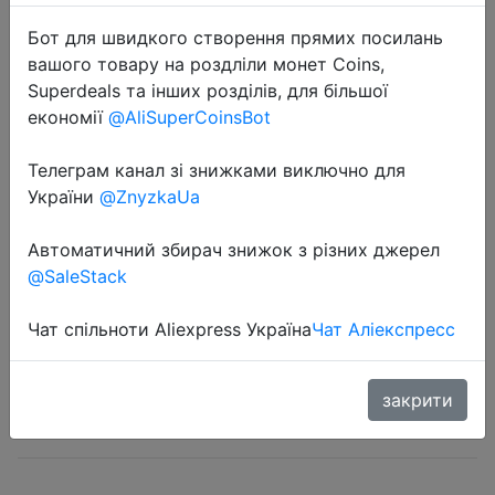
Бот для швидкого створення прямих посилань
вашого товару на роздліли монет Coins,
Superdeals та інших розділів, для більшої
економії
@AliSuperCoinsBot
2023-10-30
Телеграм канал зі знижками виключно для
Manmu Big Promotion 120mm PC
України
@ZnyzkaUa
Case Fan RGB LED Computer Air
Cooling Fans 4pin Gaming Cooler
Автоматичний збирач знижок з різних джерел
@SaleStack
$3.39
Чат спільноти Aliexpress Україна
Чат Аліекспресс
закрити
Sale