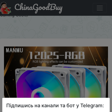
ChinaGoodBuy
Купити на розпродажі Manmu Big Promotion 120mm PC
Case Fan RGB LED Computer Air Cooling Fans 4pin
Gaming Cooler
×
Підпишись на канали та бот у Telegram: