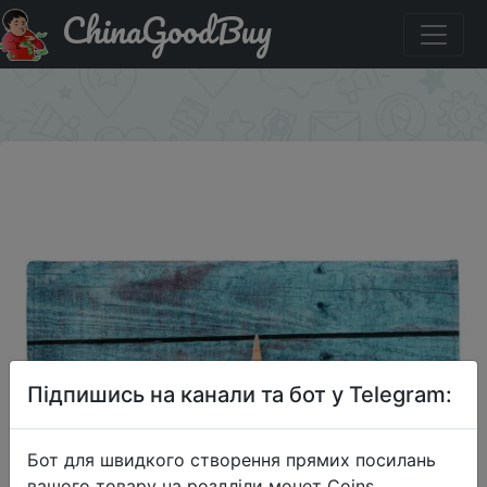
ChinaGoodBuy
Код на знижку DJDL13 Starfish Shell Large Size Coral
Fleece Bath Rug
×
Підпишись на канали та бот у Telegram:
Бот для швидкого створення прямих посилань
вашого товару на роздліли монет Coins,