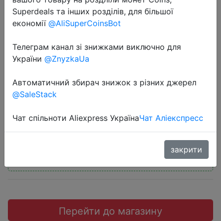
Superdeals та інших розділів, для більшої
економії
@AliSuperCoinsBot
Телеграм канал зі знижками виключно для
2019-02-15
України
@ZnyzkaUa
Starfish Shell Large Size Coral
Автоматичний збирач знижок з різних джерел
Fleece Bath Rug
@SaleStack
$2.99
Чат спільноти Aliexpress Україна
Чат Аліекспресс
закрити
Промокод:
"DJDL13"
Перейти до магазину