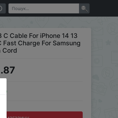
ng Xiaomi Huawei POCO Data Cord
×
 C Cable For iPhone 14 13
C Fast Charge For Samsung
 Cord
.87
ale
до магазину