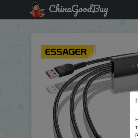
ChinaGoodBuy
Придбати Essager 6A 66W 3 in 1 USB C Cable For iPhone
Б
т
р