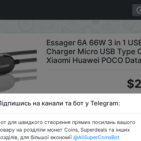
 14 13 Charger Micro USB Type C Fast Charge For Samsu
Essager 6A 66W 3 in 1 USB
Charger Micro USB Type 
Xiaomi Huawei POCO Data
$2
Підпишись на канали та бот у Telegram:
S
от для швидкого створення прямих посилань вашого
овару на роздліли монет Coins, Superdeals та інших
озділів, для більшої економії
@AliSuperCoinsBot
Перейти 