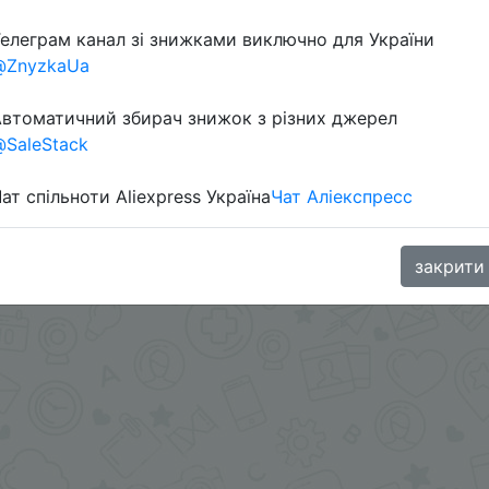
елеграм канал зі знижками виключно для України
@ZnyzkaUa
втоматичний збирач знижок з різних джерел
SaleStack
ат спільноти Aliexpress Україна
Чат Аліекспресс
.me/%2B8jHVizJO6XY3M2Qy
закрити