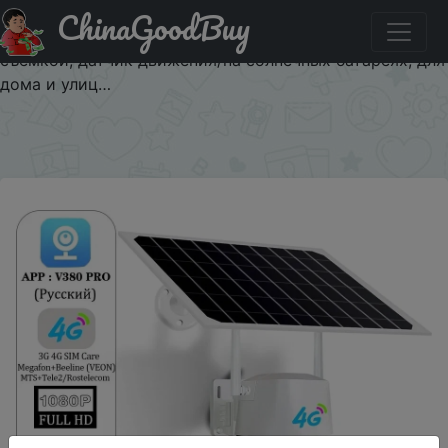
ChinaGoodBuy
Промокод на знижку BEST10 Умная поворотная камера
4G LTE, работает от сим-карты, с микрофоном, ночной
съемкой, датчик движения/на солнечных батареях, для
дома и улиц…
×