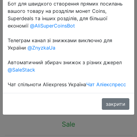
Бот для швидкого створення прямих посилань
вашого товару на роздліли монет Coins,
Superdeals та інших розділів, для більшої
економії
@AliSuperCoinsBot
Телеграм канал зі знижками виключно для
2023-10-25
України
@ZnyzkaUa
LOZ 1239 Windmill music box mini
Blocks Kids Building Toys DIY Bricks
Автоматичний збирач знижок з різних джерел
Girls Gift Music Box Chinese
@SaleStack
Windmill House
Чат спільноти Aliexpress Україна
Чат Аліекспресс
$19.25
закрити
Sale