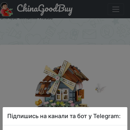
ChinaGoodBuy
Купити на розпродажі LOZ 1239 Windmill music box mini
Blocks Kids Building Toys DIY Bricks Girls Gift Music Box
Chinese Windmill House
×
Підпишись на канали та бот у Telegram: