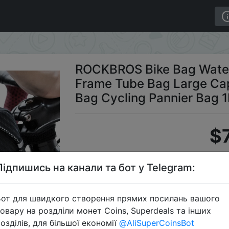
Top Frame Tube Bag Large Capacity Ultralight Bicycle Ba
ROCKBROS Bike Bag Waterp
Frame Tube Bag Large Capa
Bag Cycling Pannier Bag 1
$7
Підпишись на канали та бот у Telegram:
S
от для швидкого створення прямих посилань вашого
овару на роздліли монет Coins, Superdeals та інших
озділів, для більшої економії
@AliSuperCoinsBot
Перейти 