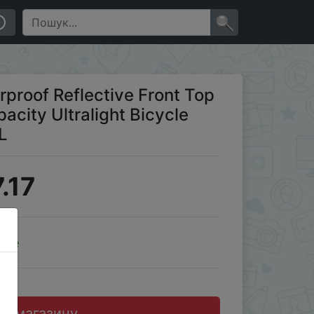
g Cycling Pannier Bag 1L
×
roof Reflective Front Top
city Ultralight Bicycle
L
.17
ale
до магазину