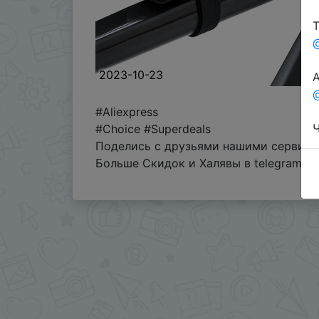
Т
2023-10-23
А
@
#Aliexpress
Ч
#Choice #Superdeals
Поделись с друзьями нашими сервиса
Больше Скидок и Халявы в telegram
t