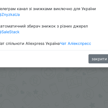
елеграм канал зі знижками виключно для України
@ZnyzkaUa
втоматичний збирач знижок з різних джерел
SaleStack
ат спільноти Aliexpress Україна
Чат Аліекспресс
ми - @Skidkovozik
.me/%2B8jHVizJO6XY3M2Qy
закрити