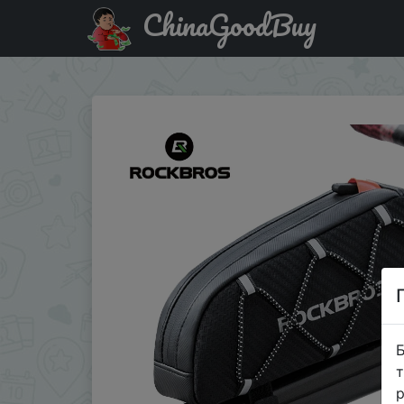
ChinaGoodBuy
Придбати ROCKBROS Bike Bag Waterproof Reflective Front 
Б
т
р