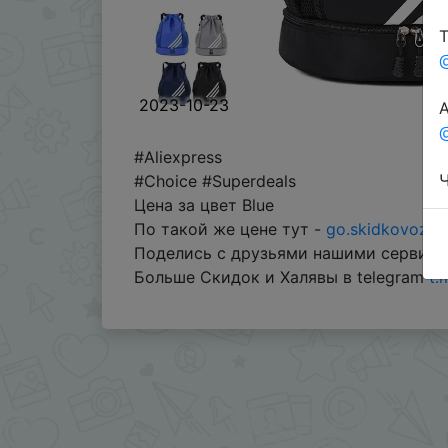
Т
2023-10-23
А
@
#Aliexpress
Ч
#Choice #Superdeals
Цена за цвет Blue
По такой же цене тут -
go.skidkovoz.c
Поделись с друзьями нашими сервиса
Больше Скидок и Халявы в telegram
t