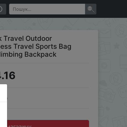
etball Pouch Hiking Climbing Backpack
×
k Travel Outdoor
ess Travel Sports Bag
Climbing Backpack
.16
ale
до магазину