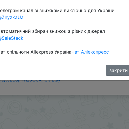
елеграм канал зі знижками виключно для України
@ZnyzkaUa
втоматичний збирач знижок з різних джерел
SaleStack
ат спільноти Aliexpress Україна
Чат Аліекспресс
om/IYho4
закрити
ми - @Skidkovozik
.me/%2B8jHVizJO6XY3M2Qy