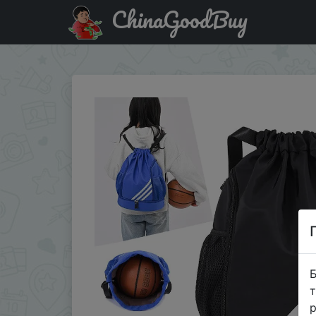
ChinaGoodBuy
Придбати по акціи Sport Basketball Backpack Travel Out
Б
т
р