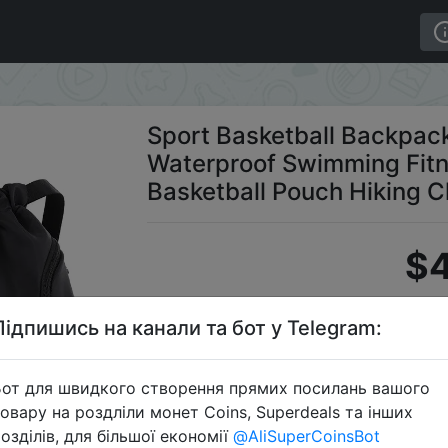
door Waterproof Swimming Fitness Travel Sports Bag Bask
Sport Basketball Backpac
Waterproof Swimming Fitn
Basketball Pouch Hiking 
$4
Підпишись на канали та бот у Telegram:
S
от для швидкого створення прямих посилань вашого
овару на роздліли монет Coins, Superdeals та інших
озділів, для більшої економії
@AliSuperCoinsBot
Перейти 