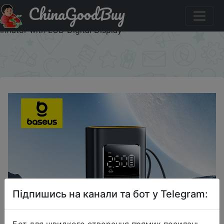
ChinaGoodBuy
Акція на Baseus Wireless Car Air Pump Portable Air
Compressor for Car Motorcycles Bicycle Electric Tire
Inflator with LCD Digital Display
×
Підпишись на канали та бот у Telegram:
Бот для швидкого створення прямих посилань