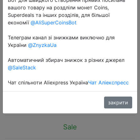
вашого товару на роздліли монет Coins,
Superdeals та інших розділів, для більшої
економії
@AliSuperCoinsBot
Телеграм канал зі знижками виключно для
2023-10-23
України
@ZnyzkaUa
Baseus Wireless Car Air Pump
Portable Air Compressor for Car
Автоматичний збирач знижок з різних джерел
@SaleStack
Motorcycles Bicycle Electric Tire
Inflator with LCD Digital Display
Чат спільноти Aliexpress Україна
Чат Аліекспресс
$32.79
закрити
Sale