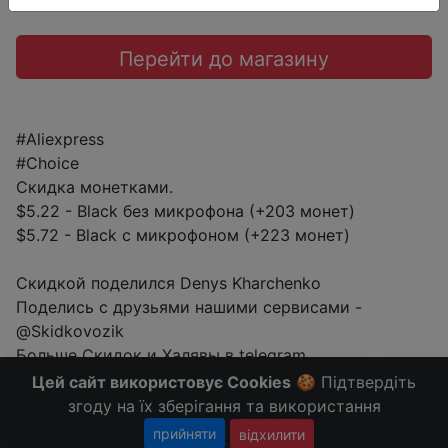
Перейти до магазину
#Aliexpress
#Choice
Скидка монетками.
$5.22 - Black без микрофона (+203 монет)
$5.72 - Black с микрофоном (+223 монет)
Скидкой поделился Denys Kharchenko
Поделись с друзьями нашими сервисами -
@Skidkovozik
Больше Скидок и Халявы в telegram
t.me/%2B8jHVizJO6XY3M2Qy
Цей сайт використовує Cookies
🍪 Підтвердіть
згоду на їх зберігання та використання
прийняти
відхилити