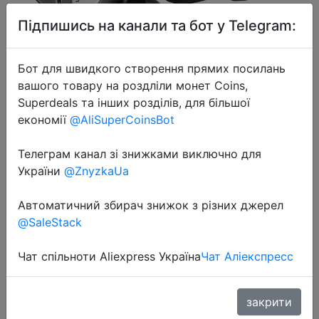
Підпишись на канали та бот у Telegram:
Бот для швидкого створення прямих посилань
вашого товару на роздліли монет Coins,
2023-10-22
Superdeals та інших розділів, для більшої
KZ ZVX Earphones Dynamic HIFI
економії
@AliSuperCoinsBot
Bass Earbuds In Ear Monitor
Телеграм канал зі знижками виключно для
Headphones Sport Noise Cancelling
України
@ZnyzkaUa
Headset
Автоматичний збирач знижок з різних джерел
@SaleStack
$5.22
Чат спільноти Aliexpress Україна
Чат Аліекспресс
Sale
закрити