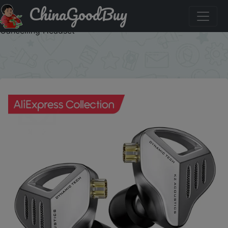
ChinaGoodBuy
Придбати по знижці KZ ZVX Earphones Dynamic HIFI
Bass Earbuds In Ear Monitor Headphones Sport Noise
Cancelling Headset
×