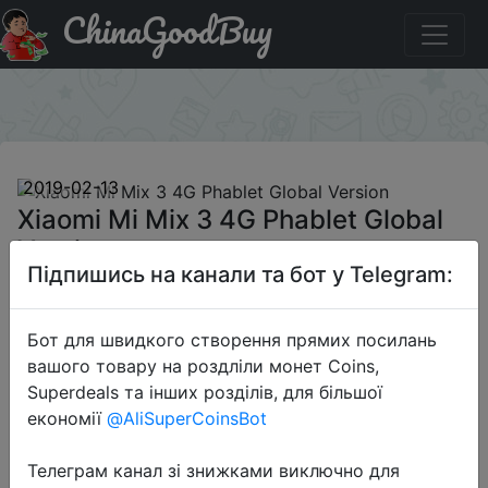
ChinaGoodBuy
Код на знижку GBMPMIX3H Xiaomi Mi Mix 3 4G Phablet
Global Version
×
2019-02-13
Xiaomi Mi Mix 3 4G Phablet Global
Version
Підпишись на канали та бот у Telegram:
$499.99
Бот для швидкого створення прямих посилань
вашого товару на роздліли монет Coins,
Superdeals та інших розділів, для більшої
Промокод:
"GBMPMIX3H"
економії
@AliSuperCoinsBot
Телеграм канал зі знижками виключно для