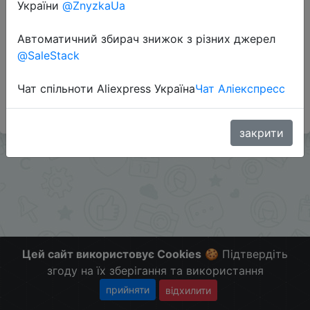
України
@ZnyzkaUa
Перейти до магазину
Автоматичний збирач знижок з різних джерел
@SaleStack
#Gearbest
Чат спільноти Aliexpress Україна
Чат Аліекспресс
Больше скидок в телеграмм
t.me/ChinaGoodBuy
закрити
Цей сайт використовує Cookies
🍪 Підтвердіть
згоду на їх зберігання та використання
прийняти
відхилити