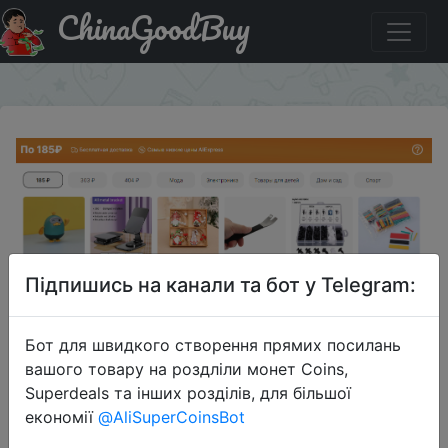
ChinaGoodBuy
Акція на Акция Выгода х3 - скидки до 90%
×
Підпишись на канали та бот у Telegram:
Бот для швидкого створення прямих посилань
вашого товару на роздліли монет Coins,
Superdeals та інших розділів, для більшої
2023-10-19
економії
@AliSuperCoinsBot
Акция Выгода х3 - скидки до 90%