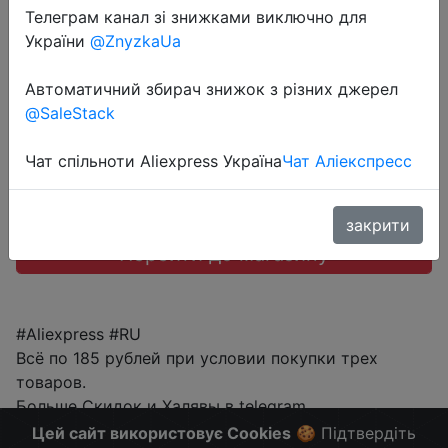
Телеграм канал зі знижками виключно для
України
@ZnyzkaUa
185 руб.
Автоматичний збирач знижок з різних джерел
@SaleStack
Sale
Чат спільноти Aliexpress Україна
Чат Аліекспресс
закрити
Перейти до магазину
#Aliexpress #RU
Всё по 185 рублей при условии покупки трех
товаров.
Больше Скидок и Халявы в telegram
t.me/%2B8jHVizJO6XY3M2Qy
Цей сайт використовує Cookies
🍪 Підтвердіть