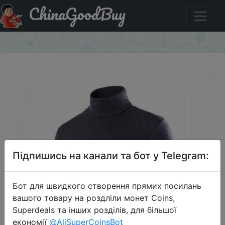
ChinaGoodBuy
Знижка на Zogaa мужская водолазка
×
Підпишись на канали та бот у Telegram:
Бот для швидкого створення прямих посилань
вашого товару на роздліли монет Coins,
Superdeals та інших розділів, для більшої
економії
@AliSuperCoinsBot