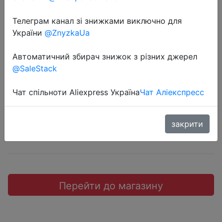
Телеграм канал зі знижками виключно для
України
@ZnyzkaUa
2019-02-13
Автоматичний збирач знижок з різних джерел
Zogaa мужская водолазка
@SaleStack
$12
Чат спільноти Aliexpress Україна
Чат Аліекспресс
закрити
Sale
Перейти до магазину