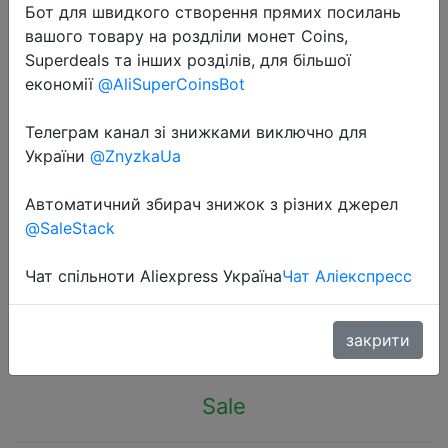
Бот для швидкого створення прямих посилань
вашого товару на роздліли монет Coins,
Superdeals та інших розділів, для більшої
економії
@AliSuperCoinsBot
Телеграм канал зі знижками виключно для
2023-10-18
України
@ZnyzkaUa
46pcs Car Repair Tool Kit 1/4-Inch
Socket Set Car Repair Tool Ratchet
Автоматичний збирач знижок з різних джерел
Torque Wrench Combo Auto
@SaleStack
Repairing Set Mechanic Tool
Чат спільноти Aliexpress Україна
Чат Аліекспресс
$14.12
закрити
Sale