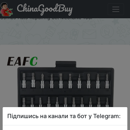
ChinaGoodBuy
Купити на розпродажі 46pcs Car Repair Tool Kit 1/4-Inch
Socket Set Car Repair Tool Ratchet Torque Wrench
Combo Auto Repairing Set Mechanic Tool
×
Підпишись на канали та бот у Telegram: