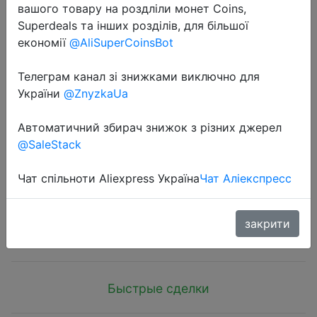
вашого товару на роздліли монет Coins,
Superdeals та інших розділів, для більшої
економії
@AliSuperCoinsBot
Телеграм канал зі знижками виключно для
України
@ZnyzkaUa
2019-02-12
Netac Z1 512G USB3.0 Мобильный
Автоматичний збирач знижок з різних джерел
SSD твердотельный накопитель
@SaleStack
Портативное хранилище
Мобильный мир
Чат спільноти Aliexpress Україна
Чат Аліекспресс
$74.99
закрити
Быстрые сделки