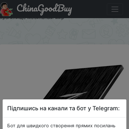
ChinaGoodBuy
Придбати по знижці Netac Z1 512G USB3.0 Мобильный
SSD твердотельный накопитель Портативное
хранилище Мобильный мир
×
Підпишись на канали та бот у Telegram:
Бот для швидкого створення прямих посилань