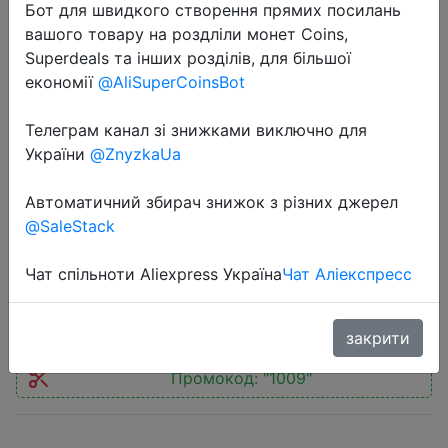
Бот для швидкого створення прямих посилань
вашого товару на роздліли монет Coins,
Superdeals та інших розділів, для більшої
економії
@AliSuperCoinsBot
Телеграм канал зі знижками виключно для
2023-10-16
України
@ZnyzkaUa
New Amazfit Active Smart Watch
Super-light Design Ultra-long 14-
Автоматичний збирач знижок з різних джерел
day Battery Life Smartwatch
@SaleStack
Чат спільноти Aliexpress Україна
Чат Аліекспресс
$120.51
закрити
Промокод:
"1009"