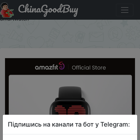
ChinaGoodBuy
Код на знижку 1009 New Amazfit Active Smart Watch
Super-light Design Ultra-long 14-day Battery Life
Smartwatch
×
Підпишись на канали та бот у Telegram: