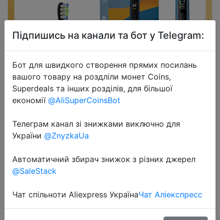
Підпишись на канали та бот у Telegram:
Бот для швидкого створення прямих посилань
2023-10-16
вашого товару на роздліли монет Coins,
Oclean XS Smart Sonic Electric
Superdeals та інших розділів, для більшої
Toothbrush Touch Screen Whisper
економії
@AliSuperCoinsBot
Brushing Teeth Whiten Dental Brush
Oral Care
Телеграм канал зі знижками виключно для
України
@ZnyzkaUa
$28.43
Автоматичний збирач знижок з різних джерел
@SaleStack
Чат спільноти Aliexpress Україна
Чат Аліекспресс
Промокод:
"GWEUSR"