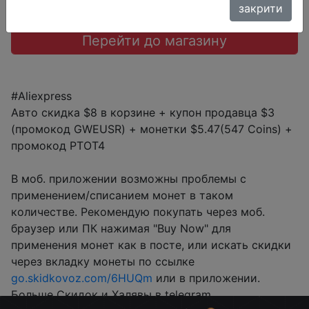
закрити
Перейти до магазину
#Aliexpress
Авто скидка $8 в корзине + купон продавца $3
(промокод GWEUSR) + монетки $5.47(547 Coins) +
промокод PTOT4
В моб. приложении возможны проблемы с
применением/списанием монет в таком
количестве. Рекомендую покупать через моб.
браузер или ПК нажимая "Buy Now" для
применения монет как в посте, или искать скидки
через вкладку монеты по ссылке
go.skidkovoz.com/6HUQm
или в приложении.
Больше Скидок и Халявы в telegram