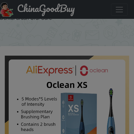
ChinaGoodBuy
Код на знижку GWEUSR Oclean XS Smart Sonic Electric
Toothbrush Touch Screen Whisper Brushing Teeth Whiten
Dental Brush Oral Care
×