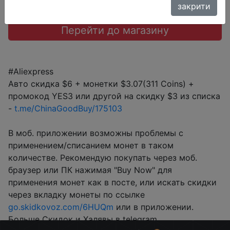
закрити
Перейти до магазину
#Aliexpress
Авто скидка $6 + монетки $3.07(311 Coins) +
промокод YES3 или другой на скидку $3 из списка
-
t.me/ChinaGoodBuy/175103
В моб. приложении возможны проблемы с
применением/списанием монет в таком
количестве. Рекомендую покупать через моб.
браузер или ПК нажимая "Buy Now" для
применения монет как в посте, или искать скидки
через вкладку монеты по ссылке
go.skidkovoz.com/6HUQm
или в приложении.
Больше Скидок и Халявы в telegram