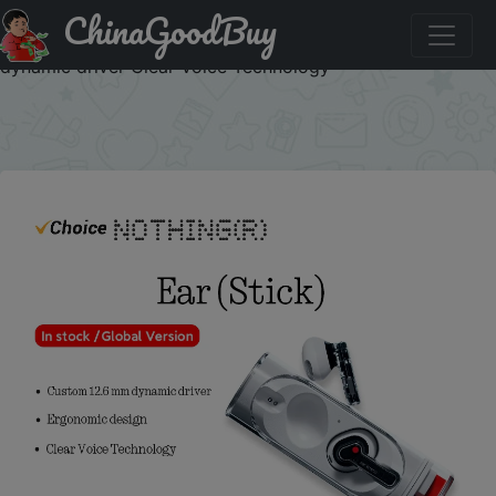
ChinaGoodBuy
Промокод на знижку YES3 In Stock Global Version
Nothing Ear (stick) Ergonomic design Custom 12.6 mm
dynamic driver Clear Voice Technology
×