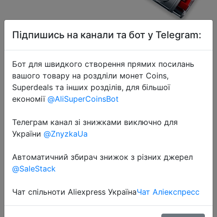
Підпишись на канали та бот у Telegram:
Бот для швидкого створення прямих посилань
2023-10-16
вашого товару на роздліли монет Coins,
In Stock Global Version Nothing Ear
Superdeals та інших розділів, для більшої
(stick) Ergonomic design Custom
економії
@AliSuperCoinsBot
12.6 mm dynamic driver Clear Voice
Technology
Телеграм канал зі знижками виключно для
України
@ZnyzkaUa
$38.48
Автоматичний збирач знижок з різних джерел
@SaleStack
Чат спільноти Aliexpress Україна
Чат Аліекспресс
Промокод:
"YES3"