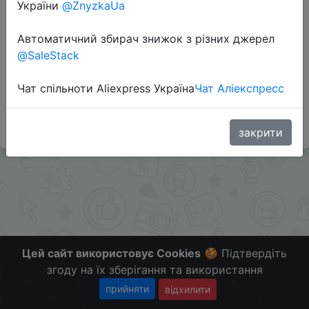
України
@ZnyzkaUa
Автоматичний збирач знижок з різних джерел
Перейти до магазину
@SaleStack
Чат спільноти Aliexpress Україна
Чат Аліекспресс
#Gearbest
Больше скидок в телеграмм
t.me/ChinaGoodBuy
закрити
Цей сайт використовує Cookies
🍪 Підтвердіть
згоду на їх зберігання та використання
прийняти
відхилити