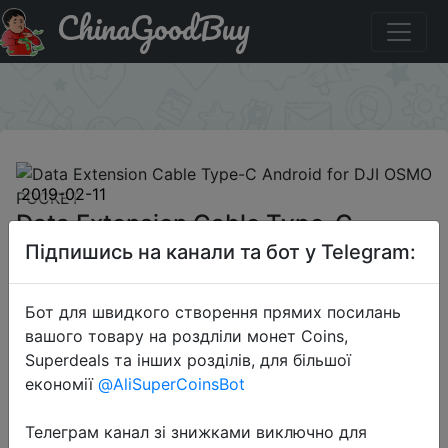
ChinaGoodBuy
Купити на розпродажі Data Extension Cable Type-C
Android for DJI OSMO POCKET
×
2019-02-11
Data Extension Cable Type-C
Android for DJI OSMO POCKET
Підпишись на канали та бот у Telegram:
Бот для швидкого створення прямих посилань
$3.41
вашого товару на роздліли монет Coins,
Superdeals та інших розділів, для більшої
економії
@AliSuperCoinsBot
Discount
Телеграм канал зі знижками виключно для