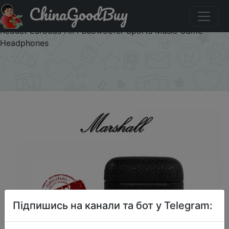
ChinaGoodBuy
Паридбати з промокодом BQUCD5OKN1WX MARSHALL
MINOR III True Wireless Bluetooth 5.0 Headset in Ear Noise
Reduct Earbuds HiFi Subwoofer Sports Music Game
Headphones
×
Підпишись на канали та бот у Telegram: