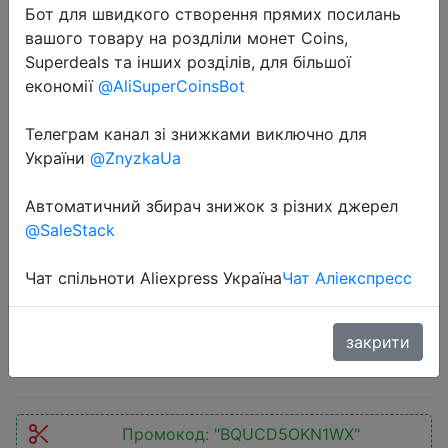
Бот для швидкого створення прямих посилань
вашого товару на роздліли монет Coins,
Superdeals та інших розділів, для більшої
економії
@AliSuperCoinsBot
Телеграм канал зі знижками виключно для
України
@ZnyzkaUa
2023-10-13
MARSHALL MINOR III True Wireless
Автоматичний збирач знижок з різних джерел
Bluetooth 5.0 Headset in Ear Noise
@SaleStack
Reduct Earbuds HiFi Subwoofer
Sports Music Game Headphones
Чат спільноти Aliexpress Україна
Чат Аліекспресс
закрити
$26.78
Промокод:
"BQUCD5OKN1WX"