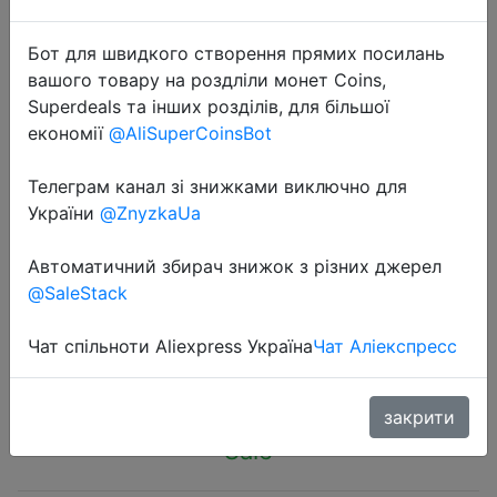
Бот для швидкого створення прямих посилань
вашого товару на роздліли монет Coins,
Superdeals та інших розділів, для більшої
економії
@AliSuperCoinsBot
2023-10-13
Youpin Sothing Zero-One Portable
Телеграм канал зі знижками виключно для
Household Electric Sterilization
України
@ZnyzkaUa
Shoe Shoes Dryer UV Constant
Автоматичний збирач знижок з різних джерел
Temperature Drying Deodorization
@SaleStack
Чат спільноти Aliexpress Україна
Чат Аліекспресс
$9.91
закрити
Sale