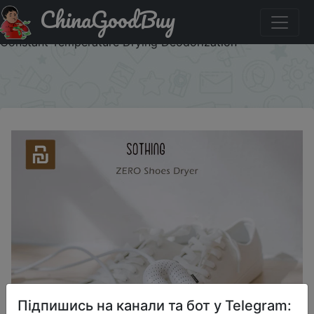
ChinaGoodBuy
Придбати по знижці Youpin Sothing Zero-One Portable
Household Electric Sterilization Shoe Shoes Dryer UV
Constant Temperature Drying Deodorization
×
Підпишись на канали та бот у Telegram: