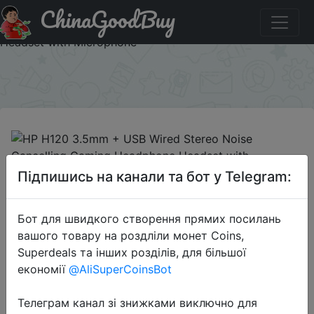
ChinaGoodBuy
Промокод на знижку `915111` HP H120 3.5mm + USB
Wired Stereo Noise Cancelling Gaming Headphone
Headset with Microphone
×
2019-02-11
Підпишись на канали та бот у Telegram:
HP H120 3.5mm + USB Wired Stereo
Noise Cancelling Gaming
Бот для швидкого створення прямих посилань
Headphone Headset with
вашого товару на роздліли монет Coins,
Microphone
Superdeals та інших розділів, для більшої
економії
@AliSuperCoinsBot
$14.99
Телеграм канал зі знижками виключно для