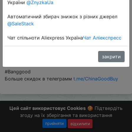
України
@ZnyzkaUa
Автоматичний збирач знижок з різних джерел
Промокод:
"`915111`"
@SaleStack
Чат спільноти Aliexpress Україна
Чат Аліекспресс
Перейти до магазину
закрити
#Banggood
Больше скидок в телеграмм
t.me/ChinaGoodBuy
Цей сайт використовує Cookies
🍪 Підтвердіть
згоду на їх зберігання та використання
прийняти
відхилити