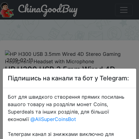
ChinaGoodBuy
Купити по знижці `915111` HP H300 USB 3.5mm Wired
4D Stereo Gaming Headphone Headset with Microphone
×
2019-02-11
HP H300 USB 3.5mm Wired 4D
Stereo Gaming Headphone Headset
Підпишись на канали та бот у Telegram:
with Microphone
Бот для швидкого створення прямих посилань
вашого товару на роздліли монет Coins,
$18.5
Superdeals та інших розділів, для більшої
економії
@AliSuperCoinsBot
Телеграм канал зі знижками виключно для
Промокод:
"`915111`"