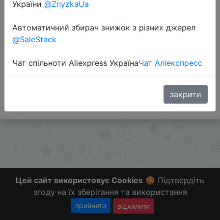
України
@ZnyzkaUa
Автоматичний збирач знижок з різних джерел
@SaleStack
Перейти до магазину
Чат спільноти Aliexpress Україна
Чат Аліекспресс
#Banggood
Больше скидок в телеграмм
t.me/ChinaGoodBuy
закрити
Цей сайт використовує Cookies
🍪 Підтвердіть
згоду на їх зберігання та використання
прийняти
відхилити