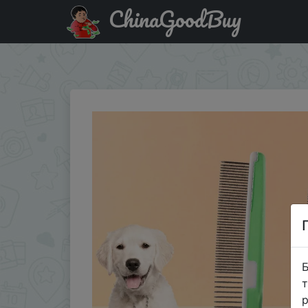
ChinaGoodBuy
Паридбати з промокодом Q8EXDFXRRTWV Cat Comb Stainle
Supplies
Б
т
р