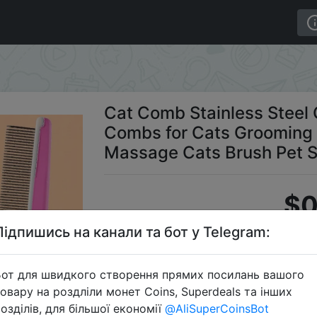
ss Steel Cat Brush Professional Combs for Cats Groomi
Cat Comb Stainless Steel 
Combs for Cats Grooming 
Massage Cats Brush Pet S
$0
Підпишись на канали та бот у Telegram:
Промокод:
от для швидкого створення прямих посилань вашого
овару на роздліли монет Coins, Superdeals та інших
озділів, для більшої економії
@AliSuperCoinsBot