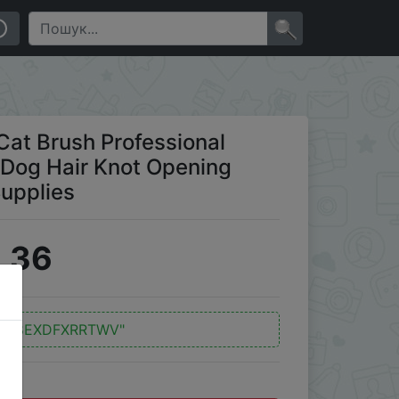
ng Dog Hair Knot Opening Massage Cats Brush Pet
×
Cat Brush Professional
Dog Hair Knot Opening
upplies
.36
"Q8EXDFXRRTWV"