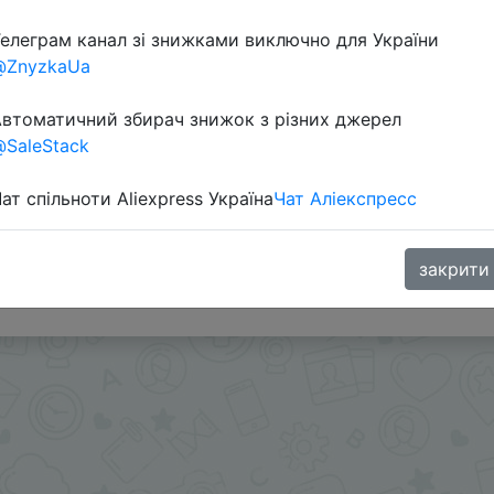
Перейти 
елеграм канал зі знижками виключно для України
@ZnyzkaUa
втоматичний збирач знижок з різних джерел
SaleStack
ат спільноти Aliexpress Україна
Чат Аліекспресс
ми - @Skidkovozik
закрити
.me/%2B8jHVizJO6XY3M2Qy