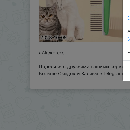
Т
А
2023-10-08
@
Ч
#Aliexpress
Поделись с друзьями нашими сервиса
Больше Скидок и Халявы в telegram
t