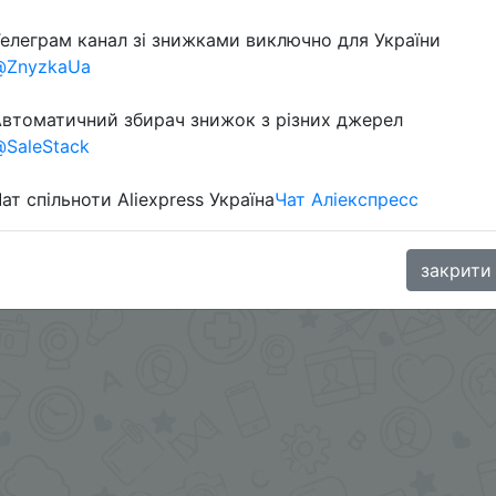
елеграм канал зі знижками виключно для України
@ZnyzkaUa
втоматичний збирач знижок з різних джерел
SaleStack
ат спільноти Aliexpress Україна
Чат Аліекспресс
aGoodBuy
закрити