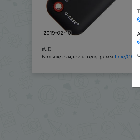
Т
2019-02-10
А
@
#JD
Ч
Больше скидок в телеграмм
t.me/Chin