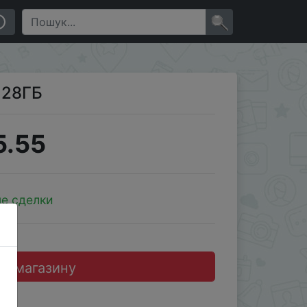
×
128ГБ
5.55
е сделки
до магазину