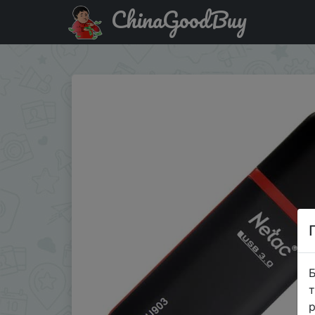
ChinaGoodBuy
Придбати по знижці Флеш-диск Netac U903, 128ГБ
Б
т
р