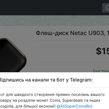
Флеш-диск Netac U903, 
$1
Быстры
Підпишись на канали та бот у Telegram:
от для швидкого створення прямих посилань вашого
Перейти 
овару на роздліли монет Coins, Superdeals та інших
озділів, для більшої економії
@AliSuperCoinsBot