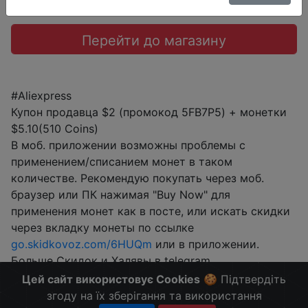
Перейти до магазину
#Aliexpress
Купон продавца $2 (промокод 5FB7P5) + монетки
$5.10(510 Coins)
В моб. приложении возможны проблемы с
применением/списанием монет в таком
количестве. Рекомендую покупать через моб.
браузер или ПК нажимая "Buy Now" для
применения монет как в посте, или искать скидки
через вкладку монеты по ссылке
go.skidkovoz.com/6HUQm
или в приложении.
Больше Скидок и Халявы в telegram
t.me/%2B8jHVizJO6XY3M2Qy
Цей сайт використовує Cookies
🍪 Підтвердіть
згоду на їх зберігання та використання