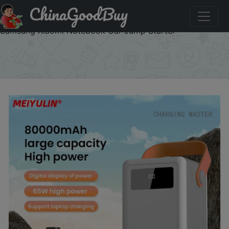
ChinaGoodBuy
Купити по знижці 5FB7P5 80000mAh Power Bank Station
Pd 65w Fast Charging External Battery Pack For IPhone
Samsung Xiaomi Notebook Car Jump Starter
×