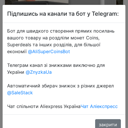
Підпишись на канали та бот у Telegram:
Бот для швидкого створення прямих посилань
вашого товару на роздліли монет Coins,
2023-10-07
Superdeals та інших розділів, для більшої
80000mAh Power Bank Station Pd
економії
@AliSuperCoinsBot
65w Fast Charging External Battery
Pack For IPhone Samsung Xiaomi
Телеграм канал зі знижками виключно для
Notebook Car Jump Starter
України
@ZnyzkaUa
Автоматичний збирач знижок з різних джерел
$86.09
@SaleStack
Чат спільноти Aliexpress Україна
Чат Аліекспресс
Промокод:
"5FB7P5"
закрити