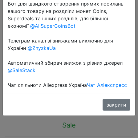
Бот для швидкого створення прямих посилань
вашого товару на роздліли монет Coins,
Superdeals та інших розділів, для більшої
економії
@AliSuperCoinsBot
Телеграм канал зі знижками виключно для
2023-10-06
України
@ZnyzkaUa
10m Christmas Fairy Lights Led
Decoration Festoon Street Garland
Автоматичний збирач знижок з різних джерел
Indoor Outdoor Wedding New Year
@SaleStack
Smart Bluetooth APP USB RGB Color
Чат спільноти Aliexpress Україна
Чат Аліекспресс
$4.97
закрити
Sale