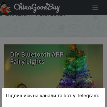
ChinaGoodBuy
Акція на 10m Christmas Fairy Lights Led Decoration
Festoon Street Garland Indoor Outdoor Wedding New Year
Smart Bluetooth APP USB RGB Color
×
Підпишись на канали та бот у Telegram: