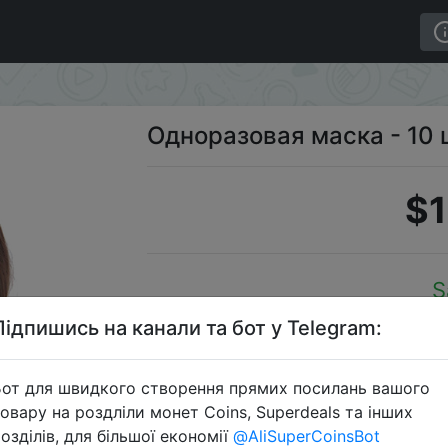
Одноразовая маска - 10 
$1
S
Підпишись на канали та бот у Telegram:
от для швидкого створення прямих посилань вашого
Перейти 
овару на роздліли монет Coins, Superdeals та інших
озділів, для більшої економії
@AliSuperCoinsBot