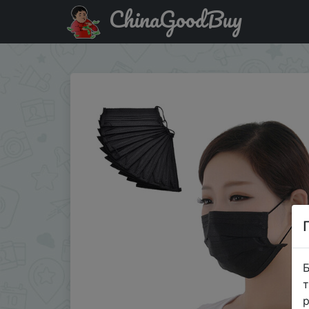
ChinaGoodBuy
Придбати по акціи Одноразовая маска - 10 штук.
Б
т
р