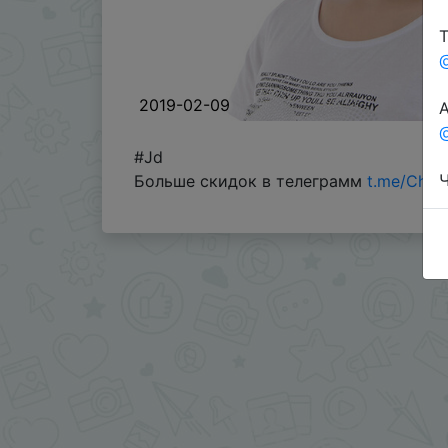
Т
2019-02-09
А
@
#Jd
Ч
Больше скидок в телеграмм
t.me/Chin