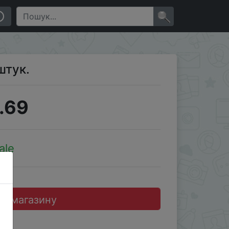
×
штук.
.69
ale
до магазину