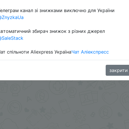
елеграм канал зі знижками виключно для України
@ZnyzkaUa
втоматичний збирач знижок з різних джерел
SaleStack
ат спільноти Aliexpress Україна
Чат Аліекспресс
aGoodBuy
закрити