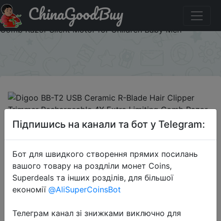
ChinaGoodBuy
Код на знижку `T21399` Digoo BB-T2 USB Ceramic R-
Blade Hair Clipper Trimmer Rechargeable 4X Extra Limiting
Comb Razor Silent Motor for Children Baby Men
×
2019-02-09
Підпишись на канали та бот у Telegram:
Digoo BB-T2 USB Ceramic R-Blade
Hair Clipper Trimmer Rechargeable
Бот для швидкого створення прямих посилань
4X Extra Limiting Comb Razor Silent
вашого товару на роздліли монет Coins,
Motor for Children Baby Men
Superdeals та інших розділів, для більшої
економії
@AliSuperCoinsBot
$13.99
Телеграм канал зі знижками виключно для