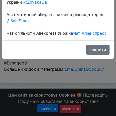
України
@ZnyzkaUa
Автоматичний збирач знижок з різних джерел
Промокод:
"`T21399`"
@SaleStack
Чат спільноти Aliexpress Україна
Чат Аліекспресс
Перейти до магазину
закрити
#Banggood
Больше скидок в телеграмм
t.me/ChinaGoodBuy
Цей сайт використовує Cookies
🍪 Підтвердіть
згоду на їх зберігання та використання
прийняти
відхилити