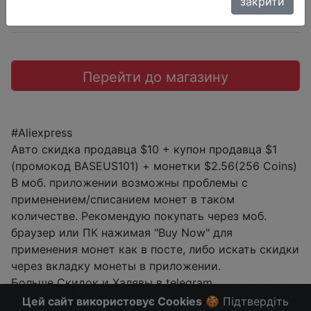
закрити
Промокод:
"BASEUS101"
Перейти до магазину
#Aliexpress
Авто скидка продавца $10 + купон продавца $1
(промокод BASEUS101) + монетки $2.56(256 Coins)
В моб. приложении возможны проблемы с
применением/списанием монет в таком
количестве. Рекомендую покупать через моб.
браузер или ПК нажимая "Buy Now" для
применения монет как в посте, либо искать скидки
через вкладку монеты в приложении.
Больше Скидок и Халявы в telegram
t.me/%2B8jHVizJO6XY3M2Qy
Цей сайт використовує Cookies
🍪 Підтвердіть