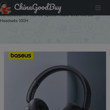
ChinaGoodBuy
Промокод на знижку BASEUS101 Baseus Bowie H1i
Wireless Headphone Bluetooth 5.3 38db ANC Noise
Cancellation Hi-Res 3D Spatial Audio Over the Ear
Headsets 100H
×