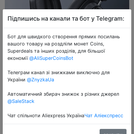
Підпишись на канали та бот у Telegram:
Бот для швидкого створення прямих посилань
вашого товару на роздліли монет Coins,
2023-10-02
Superdeals та інших розділів, для більшої
Baseus Bowie H1i Wireless
економії
@AliSuperCoinsBot
Headphone Bluetooth 5.3 38db ANC
Телеграм канал зі знижками виключно для
Noise Cancellation Hi-Res 3D
України
@ZnyzkaUa
Spatial Audio Over the Ear Headsets
100H
Автоматичний збирач знижок з різних джерел
@SaleStack
$26.3
Чат спільноти Aliexpress Україна
Чат Аліекспресс